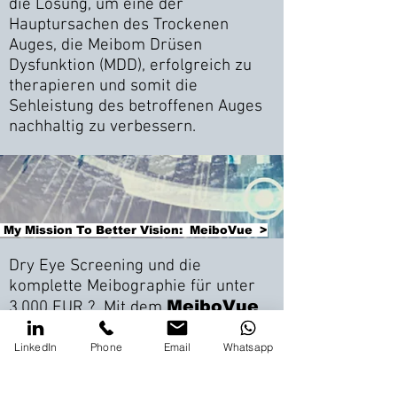
die Lösung, um eine der
Hauptursachen des Trockenen
Auges, die Meibom Drüsen
Dysfunktion (MDD), erfolgreich zu
therapieren und somit die
Sehleistung des betroffenen Auges
nachhaltig zu verbessern.
My Mission To Better Vision: MeiboVue >
Dry Eye Screening und die
komplette Meibographie für unter
MeiboVue
3.000 EUR ? Mit dem
Screening Pack von Visu Science
bieten wir eine kostengünstige und
LinkedIn
Phone
Email
Whatsapp
hochwertige Möglichkeit, die MDD
zu untersuchen und den